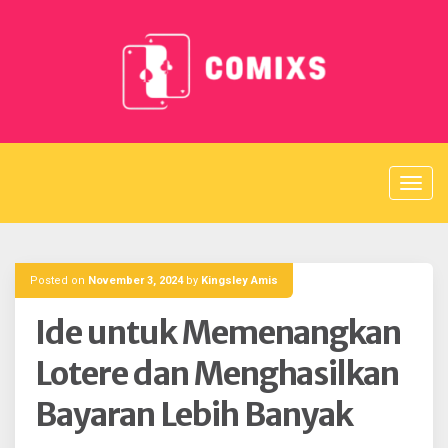
Skip
to
content
Posted on
November 3, 2024
by
Kingsley Amis
Ide untuk Memenangkan
Lotere dan Menghasilkan
Bayaran Lebih Banyak