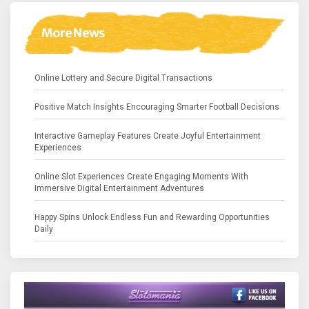
More News
Online Lottery and Secure Digital Transactions
Positive Match Insights Encouraging Smarter Football Decisions
Interactive Gameplay Features Create Joyful Entertainment
Experiences
Online Slot Experiences Create Engaging Moments With
Immersive Digital Entertainment Adventures
Happy Spins Unlock Endless Fun and Rewarding Opportunities
Daily