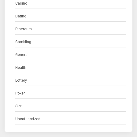
Casino
Dating
Ethereum
Gambling
General
Health
Lottery
Poker
Slot
Uncategorized