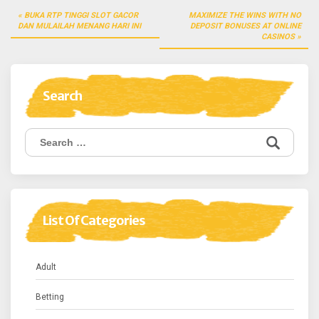
Post
BUKA RTP TINGGI SLOT GACOR
MAXIMIZE THE WINS WITH NO
navigation
DAN MULAILAH MENANG HARI INI
DEPOSIT BONUSES AT ONLINE
CASINOS
Search
Search
for:
List Of Categories
Adult
Betting