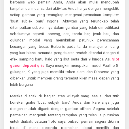
berbasis web pemain Anda, Anda akan mulai mengubah
tampilan dan nuansa dari aktivitas Anda hanya dengan mengeklik
setiap gambar yang terungkap mengenai permainan komputer
‘buat subjek baru’ Inggris. Aktivitas yang terungkap telah
ditempatkan sebelumnya dalam gambar yang telah dimodifikasi
sebelumnya seperti lonceng, ceri, tanda bar, jeruk bali, dan
gulungan modal yang memikirkan petunjuk perencanaan
keuangan yang besar. Berbaris pada tanda manajemen uang
yang luar biasa, penanda pengeluaran rendah ditandai dengan 6
efek samping kartu halo yang ikut serta dari 9 hingga As.
Slot
gacor deposit qris
Saya mungkin merupakan modul Pauline 5-
gulungan, 9 yang juga memiliki token alam dan Disperse yang
diberikan untuk memberi orang tersebut klien masa depan yang
lebih berguna
Mereka dilacak di bagian atas wilayah yang sesuai dari titik
koneksi grafis ‘buat subjek baru’ Anda dan karenanya juga
dengan mudah diganti dengan gambar pilihan. Segera setelah
permainan mengetuk tentang tampilan yang telah ia putuskan
untuk diubah, catatan ‘foto saya’ pribadi pemain segera dikirim
tepat di mana pecandu permainan dapat memilih dan