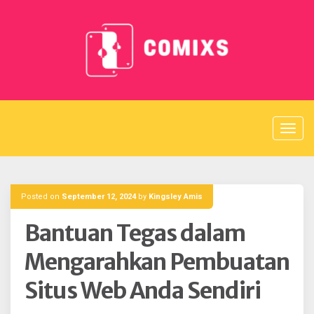
Skip
to
content
Posted on
September 12, 2024
by
Kingsley Amis
Bantuan Tegas dalam
Mengarahkan Pembuatan
Situs Web Anda Sendiri