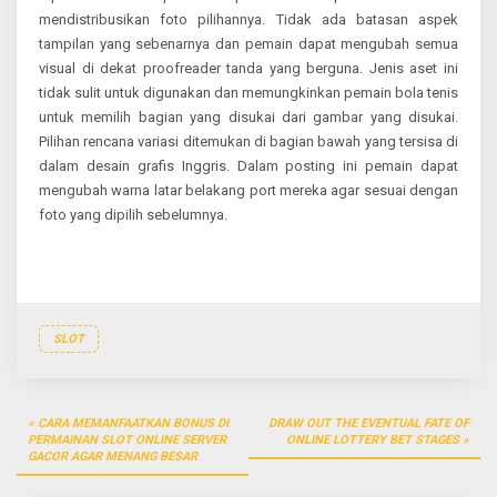
mendistribusikan foto pilihannya. Tidak ada batasan aspek
tampilan yang sebenarnya dan pemain dapat mengubah semua
visual di dekat proofreader tanda yang berguna. Jenis aset ini
tidak sulit untuk digunakan dan memungkinkan pemain bola tenis
untuk memilih bagian yang disukai dari gambar yang disukai.
Pilihan rencana variasi ditemukan di bagian bawah yang tersisa di
dalam desain grafis Inggris. Dalam posting ini pemain dapat
mengubah warna latar belakang port mereka agar sesuai dengan
foto yang dipilih sebelumnya.
SLOT
Post
CARA MEMANFAATKAN BONUS DI
DRAW OUT THE EVENTUAL FATE OF
navigation
PERMAINAN SLOT ONLINE SERVER
ONLINE LOTTERY BET STAGES
GACOR AGAR MENANG BESAR